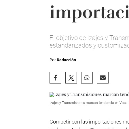
importac
El objetivo de Izajes y Trans
estandarizados y customiza
Por
Redacción
Izajes y Transmisiones marcan tendencia en Vaca 
Competir con las importaciones muc