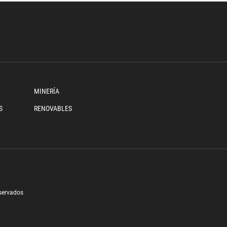
MINERÍA
S
RENOVABLES
eservados