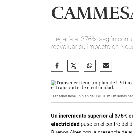
CAMMESA 
Llegaría al 376%, según comu
reevaluar su impacto en Neu
Transener tiene un plan de USD 10 mil millones para 
Un incremento superior al 376% e
electricidad
puso en el centro del 
Buenos Aires con la presencia de a