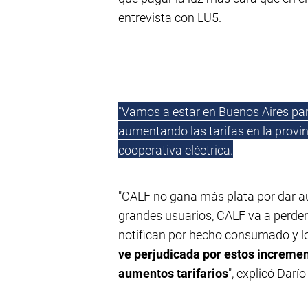
entrevista con LU5.
"Vamos a estar en Buenos Aires pa
aumentando las tarifas en la provinc
cooperativa eléctrica.
"CALF no gana más plata por dar au
grandes usuarios, CALF va a perder
notifican por hecho consumado y lo
ve perjudicada por estos incremen
aumentos tarifarios
", explicó Darí