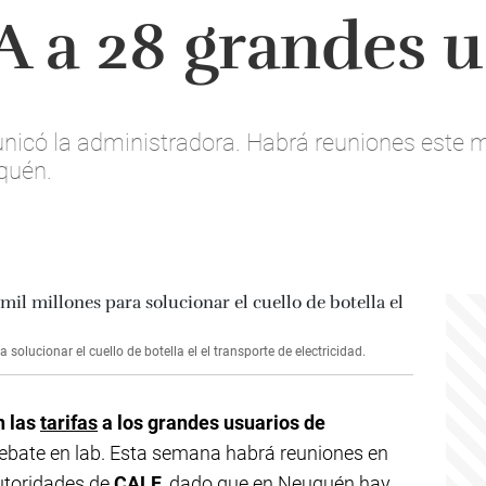
a 28 grandes u
nicó la administradora. Habrá reuniones este 
quén.
solucionar el cuello de botella el el transporte de electricidad.
n las
tarifas
a los grandes usuarios de
debate en lab. Esta semana habrá reuniones en
utoridades de
CALF
, dado que en Neuquén hay