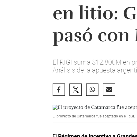
en litio: 
pasó con
El RIGI suma $12.800M en pro
Análisis de la apuesta argent
El proyecto de Catamarca fue aceptado en el RIGI.
El
Régimen de Incentivo a Grandes 