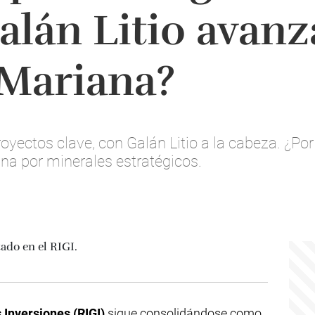
Galán Litio avanz
 Mariana?
yectos clave, con Galán Litio a la cabeza. ¿Po
ina por minerales estratégicos.
Inversiones (RIGI)
sigue consolidándose como