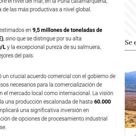
e el nivel del mar, en la Puna catamarqueña,
 de las más productivas a nivel global.
 estimados en
9,5 millones de toneladas de
E)
, sino que se distingue por su alta
Se 
/L
y la excepcional pureza de su salmuera,
ores del país.
ló un crucial acuerdo comercial con el gobierno de
sos necesarios para la comercialización de
en el mercado local como internacional. La visión
pla una producción escalonada de hasta
60.000
implicará una significativa inversión en
ración de opciones de procesamiento industrial
se.