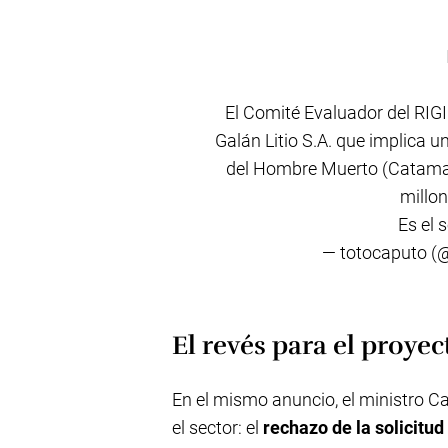
El Comité Evaluador del RIGI
Galán Litio S.A. que implica u
del Hombre Muerto (Catama
millon
Es el 
— totocaputo 
El revés para el proy
En el mismo anuncio, el ministro C
el sector: el
rechazo de la solicitud 