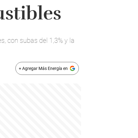
stibles
es, con subas del 1,3% y la
+ Agregar Más Energía en