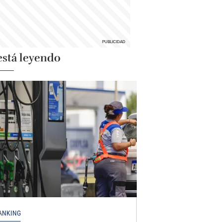
está leyendo
ANKING