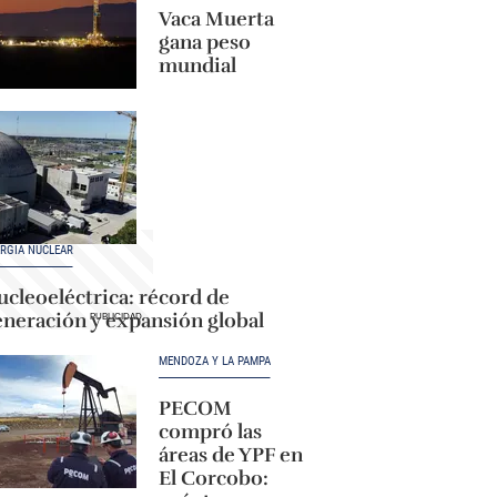
Vaca Muerta
gana peso
mundial
RGÍA NUCLEAR
cleoeléctrica: récord de
eneración y expansión global
MENDOZA Y LA PAMPA
PECOM
compró las
áreas de YPF en
El Corcobo: