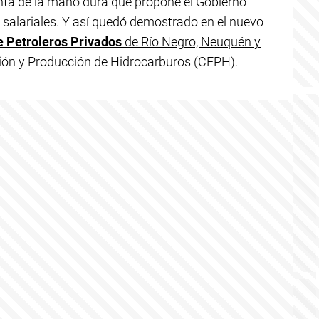
enta de la mano dura que propone el Gobierno
salariales. Y así quedó demostrado en el nuevo
e Petroleros Privados
de Río Negro, Neuquén y
ión y Producción de Hidrocarburos (CEPH).