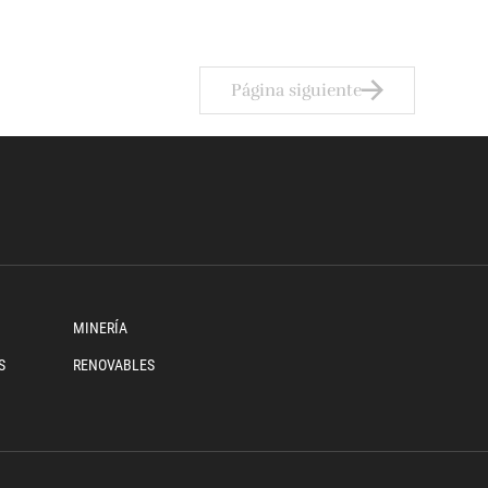
Página siguiente
MINERÍA
S
RENOVABLES