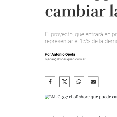
cambiar l
El proyecto, que entrará en 
representar el 15% de la dema
Por
Antonio Ojeda
ojedaa@lmneuquen.com.ar