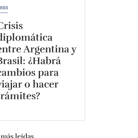
RISIS
Crisis
diplomática
entre Argentina y
Brasil: ¿Habrá
cambios para
viajar o hacer
trámites?
 más leídas