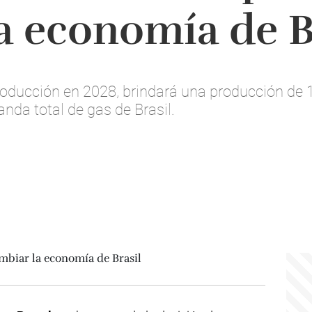
a economía de B
producción en 2028, brindará una producción de
nda total de gas de Brasil.