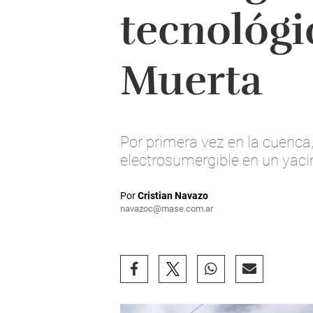
tecnológi
Muerta
Por primera vez en la cuenc
electrosumergible en un yac
Por
Cristian Navazo
navazoc@mase.com.ar