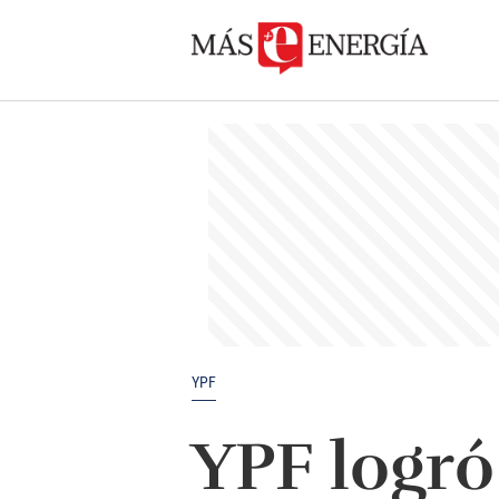
YPF
YPF logró