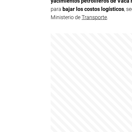
yacimientos petrolíferos de Vaca
para
bajar los costos logísticos
, s
Ministerio de
Transporte
.