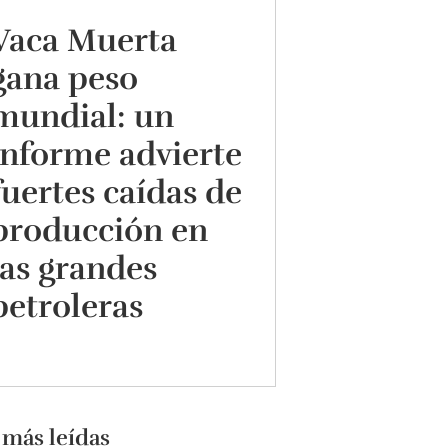
Vaca Muerta
gana peso
mundial: un
informe advierte
fuertes caídas de
producción en
las grandes
petroleras
 más leídas