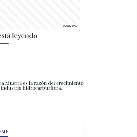
está leyendo
HALE