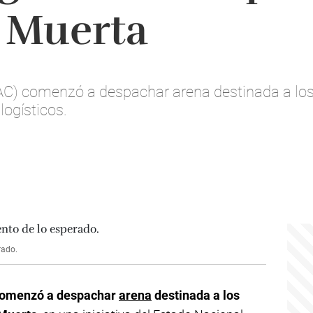
 Muerta
AC) comenzó a despachar arena destinada a lo
logísticos.
rado.
comenzó a despachar
arena
destinada a los