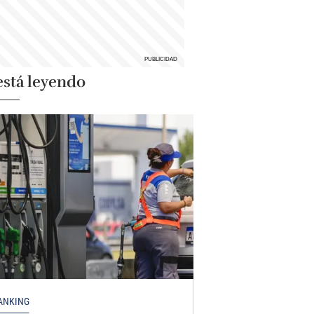
está leyendo
ANKING