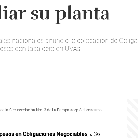
iar su planta
ales nacionales anunció la colocación de Oblig
eses con tasa cero en UVAs.
a de la Circunscripción Nro. 3 de La Pampa aceptó el concurso
 pesos en
Obligaciones
Negociables
, a 36