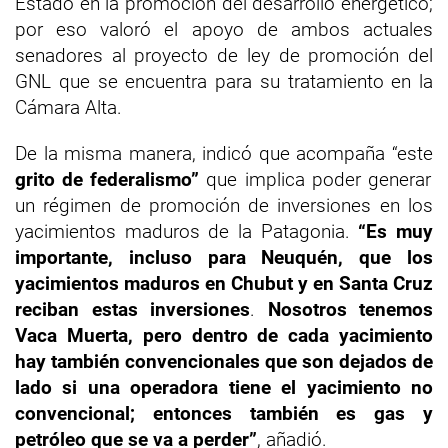
Estado en la promoción del desarrollo energético;
por eso valoró el apoyo de ambos actuales
senadores al proyecto de ley de promoción del
GNL que se encuentra para su tratamiento en la
Cámara Alta.
De la misma manera, indicó que acompaña “este
grito de federalismo”
que implica poder generar
un régimen de promoción de inversiones en los
yacimientos maduros de la Patagonia.
“Es muy
importante, incluso para Neuquén, que los
yacimientos maduros en Chubut y en Santa Cruz
reciban estas inversiones
.
N
osotros tenemos
V
aca
M
uerta, pero dentro de cada yacimiento
hay
también
c
onvencionales
que
son dejados de
lado
s
i una operadora tiene el yacimiento no
convencional; entonces también es gas y
petróleo que se va a perder”
, añadió.