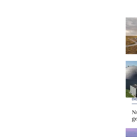
ENE
Nu
g