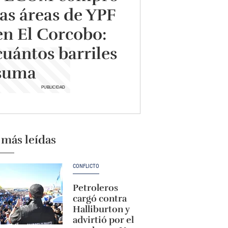
las áreas de YPF
en El Corcobo:
cuántos barriles
suma
 más leídas
CONFLICTO
Petroleros
cargó contra
Halliburton y
advirtió por el