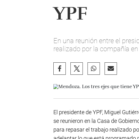
YPF
En una reunión entre el pres
realizado por la compañía en
El presidente de YPF, Miguel Gutiér
se reunieron en la Casa de Gobierno
para repasar el trabajo realizado p
adelantar lo que está programado p