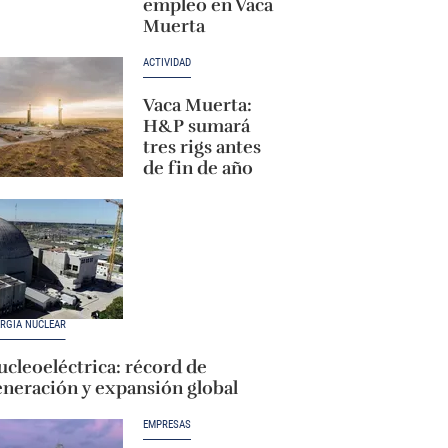
empleo en Vaca
Muerta
ACTIVIDAD
Vaca Muerta:
H&P sumará
tres rigs antes
de fin de año
RGÍA NUCLEAR
cleoeléctrica: récord de
eneración y expansión global
EMPRESAS