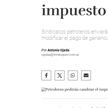
impuesto 
Sindicatos petroleros enviar
modificar el pago de gananci
Por
Antonio Ojeda
ojedaa@lmneuquen.com.ar