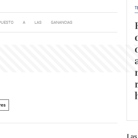
T
PUESTO
A
LAS
GANANCIAS
res
Las