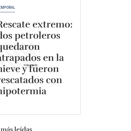
EMPORAL
Rescate extremo:
dos petroleros
quedaron
atrapados en la
nieve y fueron
rescatados con
hipotermia
 más leídas