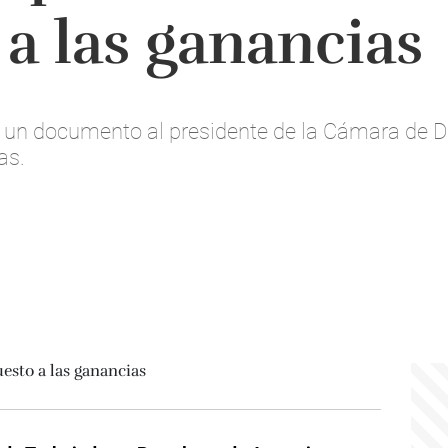
a las ganancias
á un documento al presidente de la Cámara de D
as.