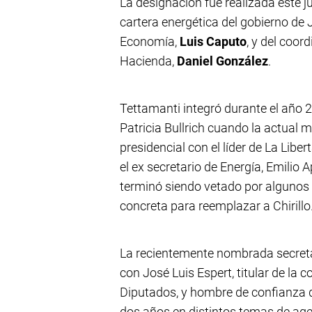
La designación fue realizada este j
cartera energética del gobierno de J
Economía,
Luis Caputo
, y del coor
Hacienda,
Daniel González
.
Tettamanti integró durante el año 
Patricia Bullrich cuando la actual 
presidencial con el líder de La Lib
el ex secretario de Energía, Emilio
terminó siendo vetado por algunos 
concreta para reemplazar a Chirillo
La recientemente nombrada secreta
con José Luis Espert, titular de la
Diputados, y hombre de confianza de
dos años en distintos temas de age