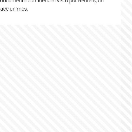
 documento confidencial visto por Reuters, un
hace un mes.