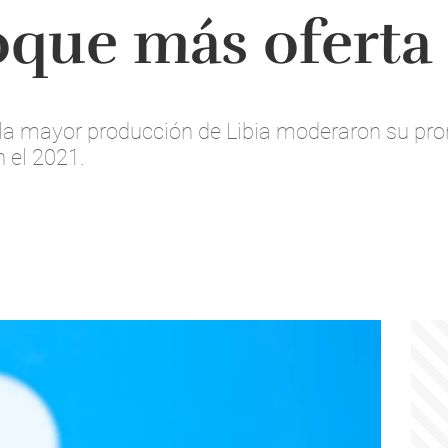
oque más oferta
la mayor producción de Libia moderaron su pro
 el 2021.