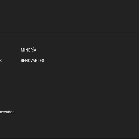
MINERÍA
S
RENOVABLES
eservados