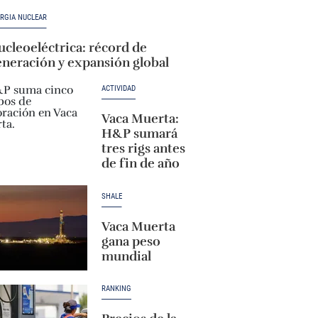
RGÍA NUCLEAR
cleoeléctrica: récord de
eneración y expansión global
ACTIVIDAD
Vaca Muerta:
H&P sumará
tres rigs antes
de fin de año
SHALE
Vaca Muerta
gana peso
mundial
RANKING