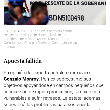
FOTO DE ARCHIVO. Logo de la petrolera estatal
mexicana Pemex visto durante la visita del
presidente de México, Andrés Manuel López
Obrador (AMLO), a la refinería de Cadereyta, en las
afueras de
Apuesta fallida
En opinión del experto petrolero mexicano
Gonzalo Monroy
, Pemex sobreestimó sus
objetivos apoyándose en campos pequeños que
aunque son de rápida producción, también son
vulnerables a sufrir retrasos. La estatal además
subestimó los problemas para sostener la