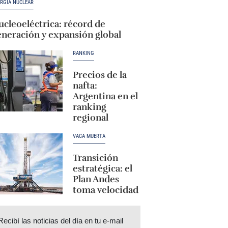
RGÍA NUCLEAR
cleoeléctrica: récord de
eneración y expansión global
RANKING
Precios de la
nafta:
Argentina en el
ranking
regional
VACA MUERTA
Transición
estratégica: el
Plan Andes
toma velocidad
Recibí las noticias del día en tu e-mail