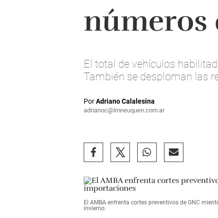
números 
El total de vehículos habili
También se desploman las r
Por
Adriano Calalesina
adrianoc@lmneuquen.com.ar
El AMBA enfrenta cortes preventivos de GNC mientra
invierno.