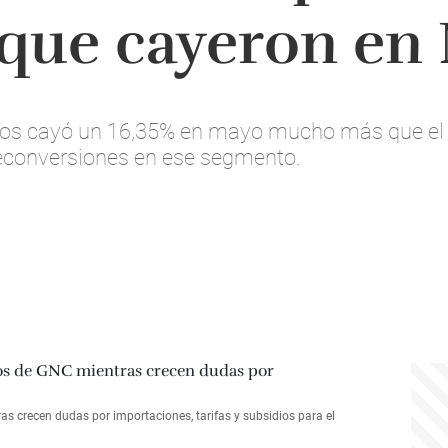
que cayeron en
tados cayó un 16,35% en mayo mucho más que el 5
econversiones en ese segmento.
s crecen dudas por importaciones, tarifas y subsidios para el