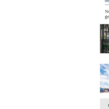
ENE
Nu
g