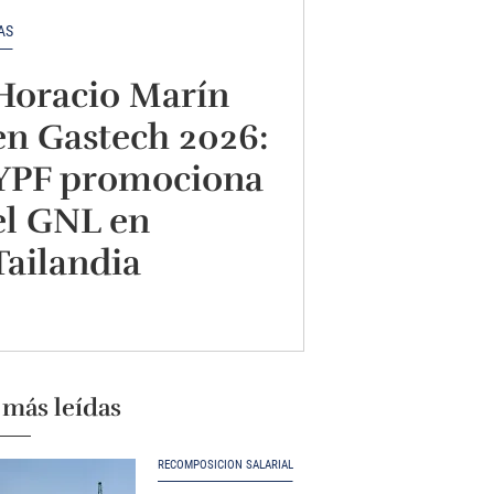
AS
Horacio Marín
en Gastech 2026:
YPF promociona
el GNL en
Tailandia
 más leídas
RECOMPOSICIÓN SALARIAL