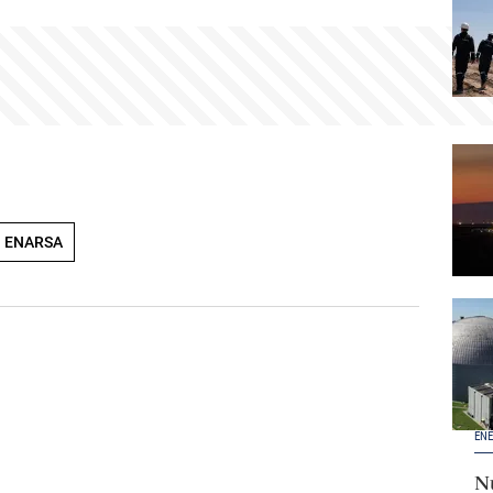
ENARSA
ENE
Nu