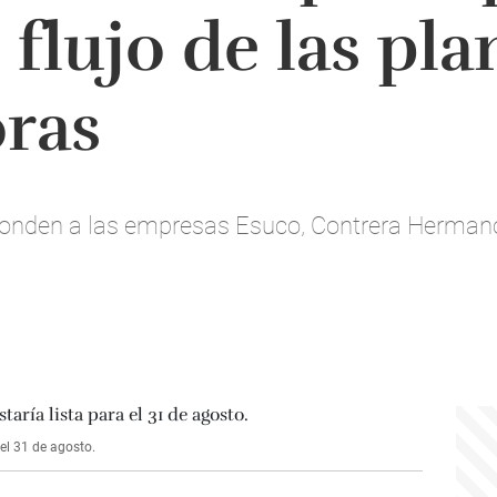
l flujo de las pla
ras
ponden a las empresas Esuco, Contrera Hermano
 el 31 de agosto.