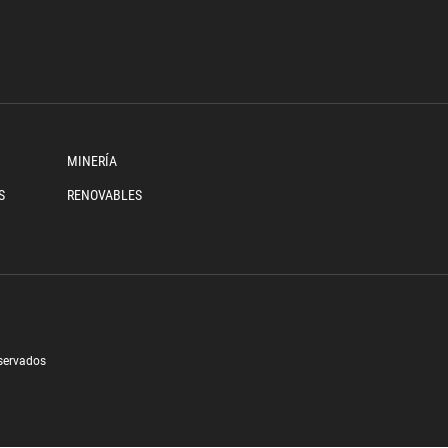
MINERÍA
S
RENOVABLES
eservados