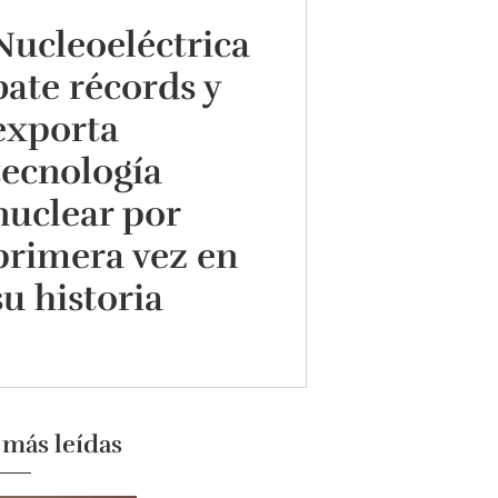
Nucleoeléctrica
bate récords y
exporta
tecnología
nuclear por
primera vez en
su historia
 más leídas