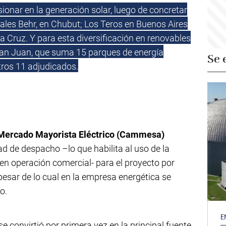
sionar en la generación solar, luego de concretar
les Behr, en Chubut; Los Teros en Buenos Aires
 Cruz. Y para esta diversificación en renovables
e San Juan, que suma 15 parques de energía
Se 
tros 11 adjudicados.
Mercado Mayorista Eléctrico (Cammesa)
d de despacho –lo que habilita al uso de la
en operación comercial- para el proyecto por
esar de lo cual en la empresa energética se
o.
E
se convirtió por primera vez en la principal fuente