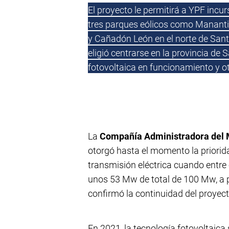
El proyecto le permitirá a YPF incur
tres parques eólicos como Manantia
y Cañadón León en el norte de Santa
eligió centrarse en la provincia d
fotovoltaica en funcionamiento y o
La
Compañía Administradora del 
otorgó hasta el momento la priorida
transmisión eléctrica cuando entre 
unos 53 Mw de total de 100 Mw, a p
confirmó la continuidad del proyect
En 2021, la tecnología fotovoltaica 