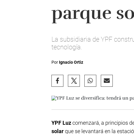
parque so
La subsidiaria de YPF constr
tecnología.
Por
Ignacio Ortiz
YPF Luz
comenzará, a principios d
solar
que se levantará en la estació