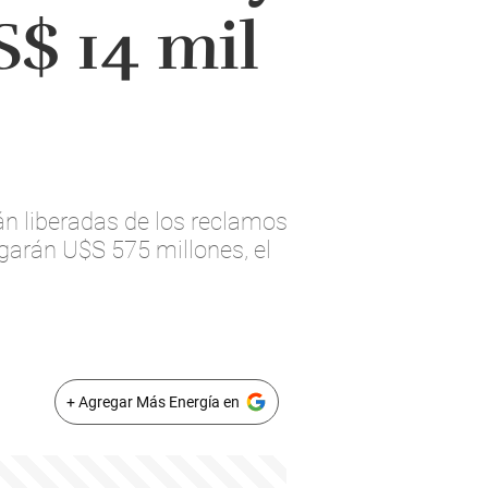
$ 14 mil
n liberadas de los reclamos
garán U$S 575 millones, el
+ Agregar Más Energía en