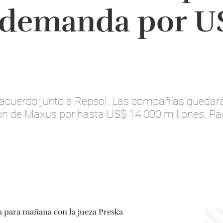
 demanda por US
acuerdo junto a Repsol. Las compañías quedará
ón de Maxus por hasta US$ 14.000 millones. Pa