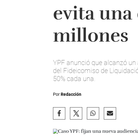
evita una
millones
YPF anunció que alcanzó un 
del Fideicomiso de Liquidaci
50% cada una.
Por
Redacción