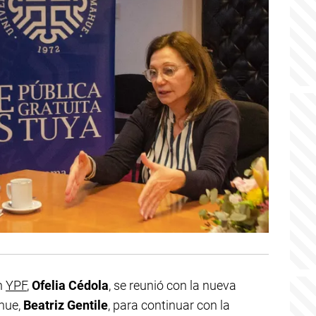
n
YPF
,
Ofelia Cédola
, se reunió con la nueva
ahue,
Beatriz Gentile
, para continuar con la