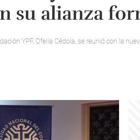
n su alianza for
dación YPF, Ofelia Cédola, se reunió con la nuev