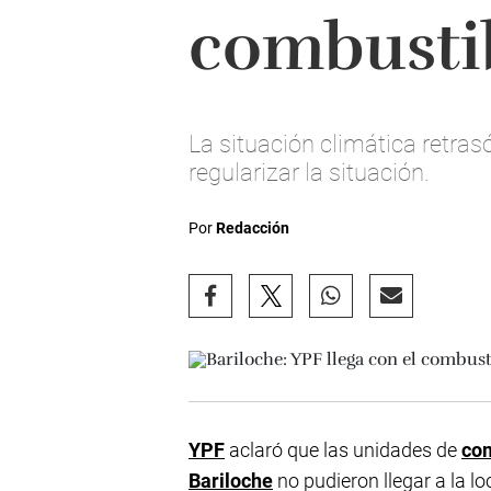
combustib
La situación climática retras
regularizar la situación.
Por
Redacción
YPF
aclaró que las unidades de
co
Bariloche
no pudieron llegar a la lo