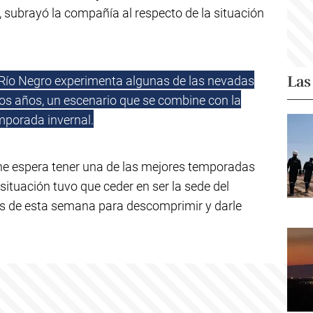
, subrayó la compañía al respecto de la situación
Las
 Río Negro experimenta algunas de las nevadas
os años, un escenario que se combine con la
mporada invernal.
che espera tener una de las mejores temporadas
 situación tuvo que ceder en ser la sede del
s de esta semana para descomprimir y darle