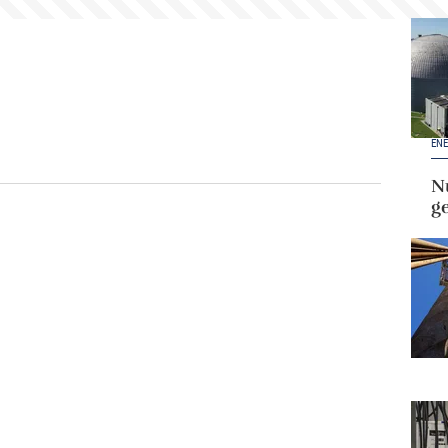
ENE
Nu
g