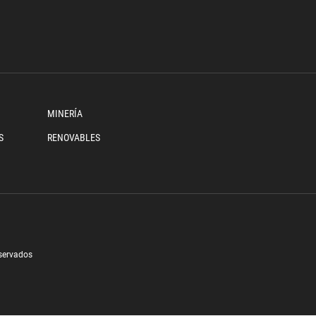
MINERÍA
S
RENOVABLES
eservados