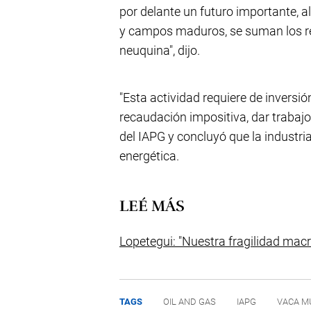
por delante un futuro importante, 
y campos maduros, se suman los r
neuquina", dijo.
"Esta actividad requiere de inversió
recaudación impositiva, dar trabajo 
del IAPG y concluyó que la industri
energética.
LEÉ MÁS
Lopetegui: "Nuestra fragilidad mac
TAGS
OIL AND GAS
IAPG
VACA M