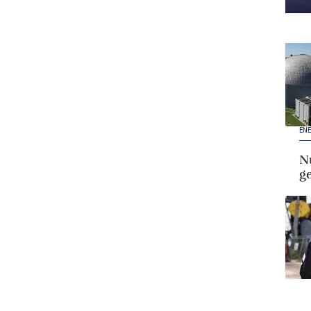
ENE
Nu
g