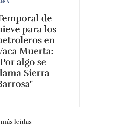
LERTA
Temporal de
nieve para los
petroleros en
Vaca Muerta:
"Por algo se
llama Sierra
Barrosa"
 más leídas