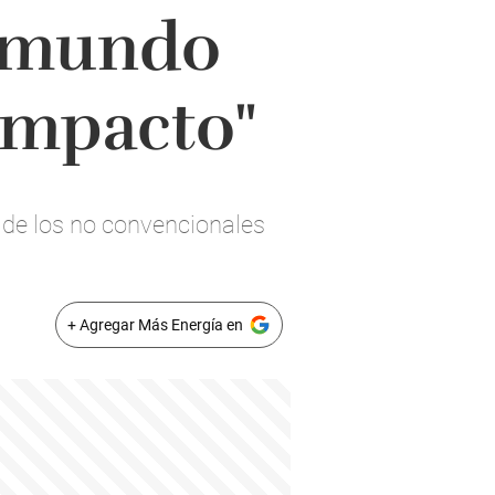
l mundo
 impacto"
 de los no convencionales
+ Agregar Más Energía en