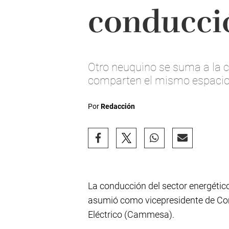
conducci
Otro neuquino se suma a la c
comparten el mismo espacio
Por
Redacción
La conducción del sector energétic
asumió como vicepresidente de Co
Eléctrico (Cammesa).