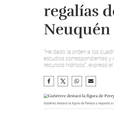
regalías d
Neuquén
"He dado la orden a los cuadr
estudios correspondientes y o
recursos hídricos", expresó e
Gutiérrez destacó la figura de Pereyra y respaldó a 