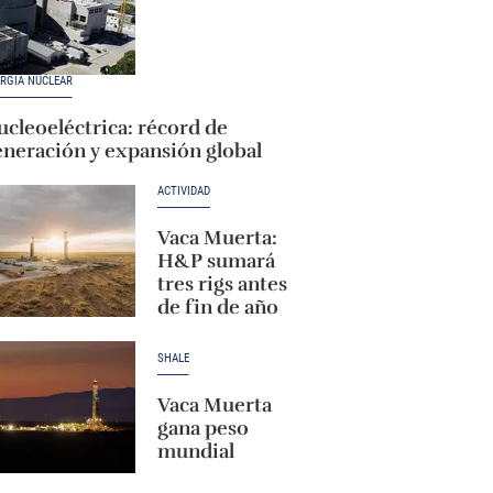
RGÍA NUCLEAR
cleoeléctrica: récord de
eneración y expansión global
ACTIVIDAD
Vaca Muerta:
H&P sumará
tres rigs antes
de fin de año
SHALE
Vaca Muerta
gana peso
mundial