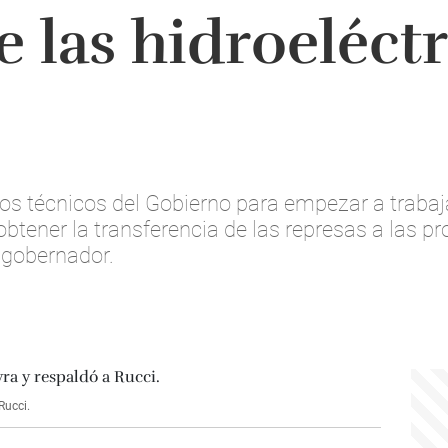
e las hidroeléct
os técnicos del Gobierno para empezar a trabaja
btener la transferencia de las represas a las pr
l gobernador.
Rucci.