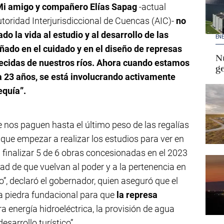
Mi amigo y compañero Elías Sapag
-actual
toridad Interjurisdiccional de Cuencas (AIC)-
no
o la vida al estudio y al desarrollo de las
ENE
ado en el cuidado y en el diseño de represas
Nu
recidas de nuestros ríos. Ahora cuando estamos
g
ra 23 años, se está involucrando activamente
equía”.
 nos paguen hasta el último peso de las regalías
que empezar a realizar los estudios para ver en
 finalizar 5 de 6 obras concesionadas en el 2023
ad de que vuelvan al poder y a la pertenencia en
”, declaró el gobernador, quien aseguró que el
na piedra fundacional para que
la represa
ra energía hidroeléctrica, la provisión de agua
esarrollo turístico”.