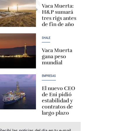
Vaca Muerta:
H&P sumará
tres rigs antes
de fin de año
SHALE
Vaca Muerta
gana peso
mundial
EMPRESAS
El nuevo CEO
de Eni pidió
estabilidad y
contratos de
largo plazo
Recibí las noticias del día en tu e-mail