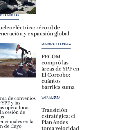
RGÍA NUCLEAR
cleoeléctrica: récord de
eneración y expansión global
MENDOZA Y LA PAMPA
PECOM
compró las
áreas de YPF en
El Corcobo:
cuántos
barriles suma
VACA MUERTA
Transición
estratégica: el
Plan Andes
toma velocidad