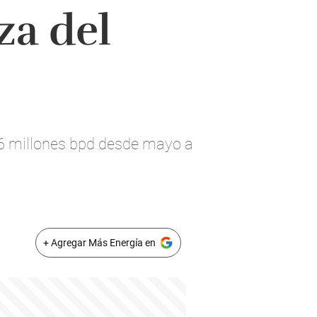
za del
16 millones bpd desde mayo a
+ Agregar Más Energía en