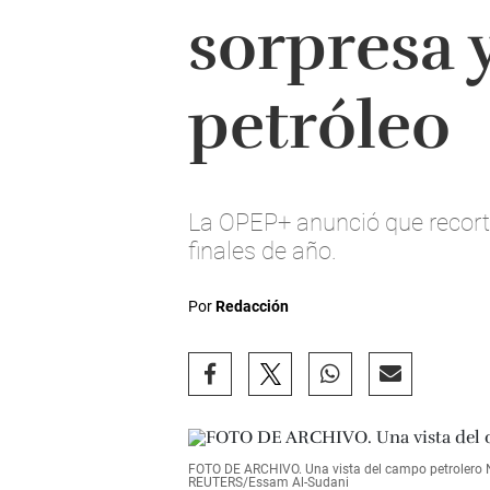
sorpresa y
petróleo
La OPEP+ anunció que recort
finales de año.
Por
Redacción
FOTO DE ARCHIVO. Una vista del campo petrolero Nah
REUTERS/Essam Al-Sudani