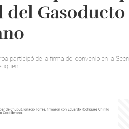
d del Gasoducto
ano
a participó de la firma del convenio en la Secr
euquén.
ar de Chubut, Ignacio Torres, firmaron con Eduardo Rodríguez Chirillo
o Cordillerano.