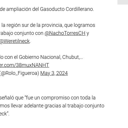
 de ampliación del Gasoducto Cordillerano.
a región sur de la provincia, que logramos
 trabajo conjunto con
@NachoTorresCH
y
@Weretilneck
.
o con el Gobierno Nacional, Chubut,…
tter.com/38muxNANHT
 (@Rolo_Figueroa)
May 3, 2024
 señaló que “fue un compromiso con toda la
amos llevar adelante gracias al trabajo conjunto
ck”.