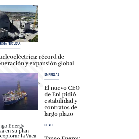
RGÍA NUCLEAR
cleoeléctrica: récord de
eneración y expansión global
EMPRESAS
El nuevo CEO
de Eni pidió
estabilidad y
contratos de
largo plazo
SHALE
Tango Energy