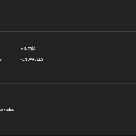
MINERÍA
S
RENOVABLES
eservados