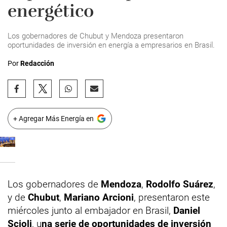
energético
Los gobernadores de Chubut y Mendoza presentaron
oportunidades de inversión en energía a empresarios en Brasil.
Por
Redacción
+ Agregar Más Energía en
Los gobernadores de
Mendoza
,
Rodolfo Suárez
,
y de
Chubut
,
Mariano Arcioni
, presentaron este
miércoles junto al embajador en Brasil,
Daniel
Scioli
, u
na serie de oportunidades de inversión