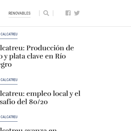
RENOVABLES
N CALCATREU
lcatreu: Producción de
o y plata clave en Río
gro
N CALCATREU
lcatreu: empleo local y el
safío del 80/20
N CALCATREU
lcatreu avanza en