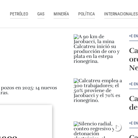
PETRÓLEO
GAS
MINERÍA
POLÍTICA
INTERNACIONALES
+E E
Ca
or
Ne
+E E
Ca
de
+E E
Ca