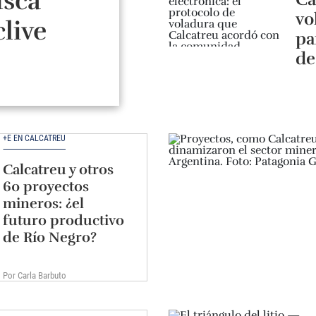
sca
vo
clive
pa
de
+E EN CALCATREU
Calcatreu y otros
60 proyectos
mineros: ¿el
futuro productivo
de Río Negro?
Por Carla Barbuto